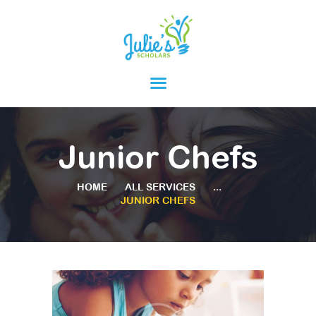
HOME
ABOUT
PARENTS
Junior Chefs
PROGRAMS
RESOURCES
HOME
ALL SERVICES
...
JUNIOR CHEFS