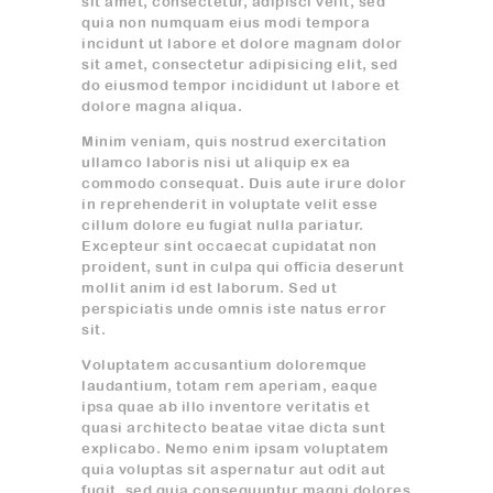
sit amet, consectetur, adipisci velit, sed
quia non numquam eius modi tempora
incidunt ut labore et dolore magnam dolor
sit amet, consectetur adipisicing elit, sed
do eiusmod tempor incididunt ut labore et
dolore magna aliqua.
Minim veniam, quis nostrud exercitation
ullamco laboris nisi ut aliquip ex ea
commodo consequat. Duis aute irure dolor
in reprehenderit in voluptate velit esse
cillum dolore eu fugiat nulla pariatur.
Excepteur sint occaecat cupidatat non
proident, sunt in culpa qui officia deserunt
mollit anim id est laborum. Sed ut
perspiciatis unde omnis iste natus error
sit.
Voluptatem accusantium doloremque
laudantium, totam rem aperiam, eaque
ipsa quae ab illo inventore veritatis et
quasi architecto beatae vitae dicta sunt
explicabo. Nemo enim ipsam voluptatem
quia voluptas sit aspernatur aut odit aut
fugit, sed quia consequuntur magni dolores